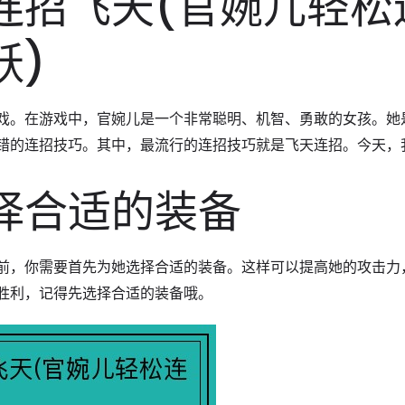
连招飞天(官婉儿轻松
跃)
戏。在游戏中，官婉儿是一个非常聪明、机智、勇敢的女孩。她
错的连招技巧。其中，最流行的连招技巧就是飞天连招。今天，
择合适的装备
前，你需要首先为她选择合适的装备。这样可以提高她的攻击力
胜利，记得先选择合适的装备哦。