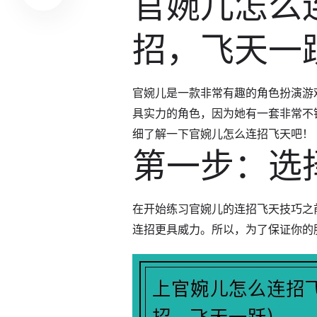
官婉儿怎么
招，飞天一
官婉儿是一款非常有趣的角色扮演游
具实力的角色，因为她有一套非常不
细了解一下官婉儿怎么连招飞天吧！
第一步：选
在开始练习官婉儿的连招飞天技巧之
连招更具威力。所以，为了保证你的