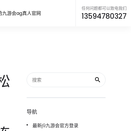
任何问题都可以致电我们
洽九游会ag真人官网
13594780327
松
导航
最新j9九游会官方登录