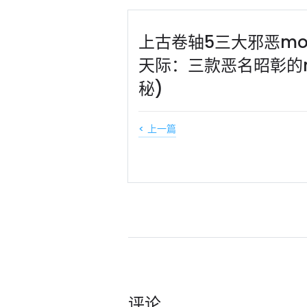
上古卷轴5三大邪恶mo
天际：三款恶名昭彰的
秘)
< 上一篇
评论