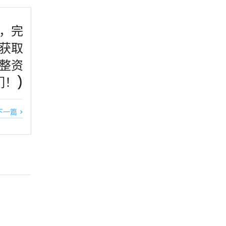
，完
获取
整资
们！)
下一篇 >