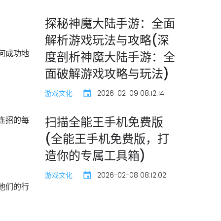
探秘神魔大陆手游：全面
解析游戏玩法与攻略(深
何成功地
度剖析神魔大陆手游：全
面破解游戏攻略与玩法)
游戏文化
2026-02-09 08:12:14
扫描全能王手机免费版
连招的每
(全能王手机免费版，打
造你的专属工具箱)
游戏文化
2026-02-08 08:12:02
他们的行