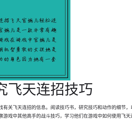
究飞天连招技巧
找有关飞天连招的信息。阅读技巧书，研究技巧和动作的细节，
察游戏中其他高手的战斗技巧，学习他们在游戏中如何使用飞天