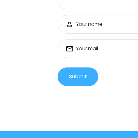
Your name
Your mail
Submit