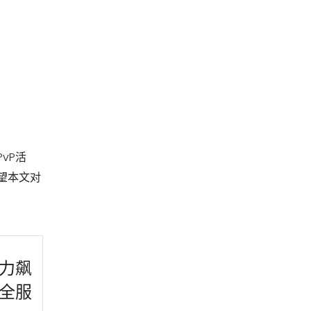
vP活
望本文对
力飙
全服