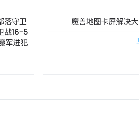
、部落守卫
魔兽地图卡屏解决大
战16-5
魔军进犯