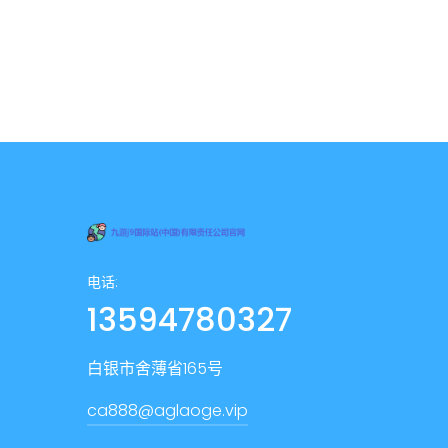
电话:
13594780327
白银市舍薄省165号
ca888@aglaoge.vip